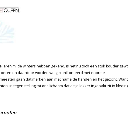
te jaren milde winters hebben gekend, is het nu toch een stuk kouder ge
e toeren en daardoor worden we geconfronteerd met enorme
. De meesten gaan dat merken aan met name de handen en het gezicht. Want
n, in tegenstelling tot ons lichaam dat altijd lekker ingepakt zit in kledin
rproofen