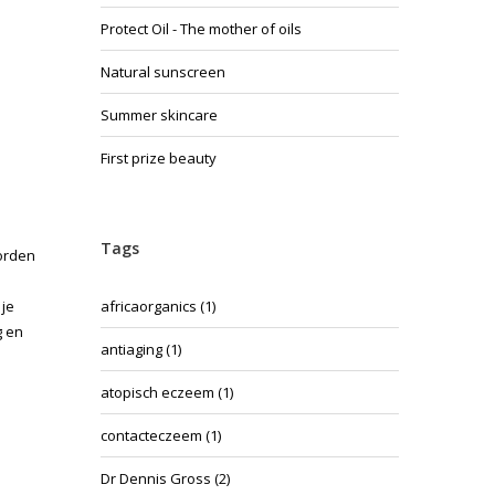
Protect Oil - The mother of oils
Natural sunscreen
Summer skincare
First prize beauty
Tags
worden
africaorganics
(1)
 je
g en
antiaging
(1)
atopisch eczeem
(1)
contacteczeem
(1)
Dr Dennis Gross
(2)