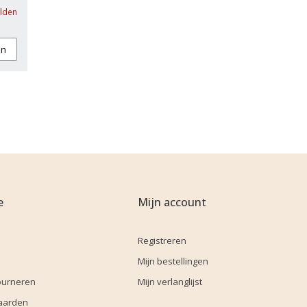
elden
an
e
Mijn account
Registreren
Mijn bestellingen
ourneren
Mijn verlanglijst
aarden