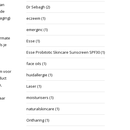
aan
Dr Sebagh
(2)
nde
aging)
eczeem
(1)
emerginc
(1)
armate
Esse
(1)
s je
Esse Probitotic Skincare Sunscreen SPF30
(1)
face oils
(1)
am voor
huidallergie
(1)
duct
,
Laser
(1)
moisturisers
(1)
aar
naturalskincare
(1)
Ontharing
(1)