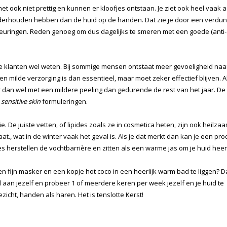
et ook niet prettig en kunnen er kloofjes ontstaan. Je ziet ook heel vaak 
derhouden hebben dan de huid op de handen. Dat zie je door een verdu
leuringen. Reden genoeg om dus dagelijks te smeren met een goede (anti-
aste klanten wel weten. Bij sommige mensen ontstaat meer gevoeligheid na
n milde verzorging is dan essentieel, maar moet zeker effectief blijven. Al
maar dan wel met een mildere peeling dan gedurende de rest van het jaar. De
k
sensitive skin
formuleringen.
 De juiste vetten, of lipides zoals ze in cosmetica heten, zijn ook heilza
., wat in de winter vaak het geval is. Als je dat merkt dan kan je een pro
s herstellen de vochtbarrière en zitten als een warme jas om je huid heen
en fijn masker en een kopje hot coco in een heerlijk warm bad te liggen? D
 aan jezelf en probeer 1 of meerdere keren per week jezelf en je huid te
cht, handen als haren. Het is tenslotte Kerst!