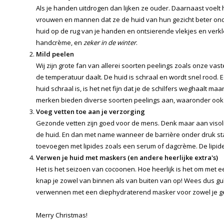
Als je handen uitdrogen dan lijken ze ouder. Daarnaast voelt h
vrouwen en mannen dat ze de huid van hun gezicht beter on
huid op de rug van je handen en ontsierende vlekjes en verk
handcrème, en
zeker in de winter
.
Mild peelen
Wij zijn grote fan van allerei soorten peelings zoals onze v
de temperatuur daalt. De huid is schraal en wordt snel rood. Ee
huid schraal is, is het net fijn dat je de schilfers weghaalt 
merken bieden diverse soorten peelings aan, waaronder oo
Voeg vetten toe aan je verzorging
Gezonde vetten zijn goed voor de mens. Denk maar aan visolie.
de huid. En dan met name wanneer de barrière onder druk staat
toevoegen met lipides zoals een serum of dagcrème. De lipide
Verwen je huid met maskers (en andere heerlijke extra's)
Het is het seizoen van cocoonen. Hoe heerlijk is het om met e
knap je zowel van binnen als van buiten van op! Wees dus gul
verwennen met een diephydraterend masker voor zowel je gezi
Merry Christmas!