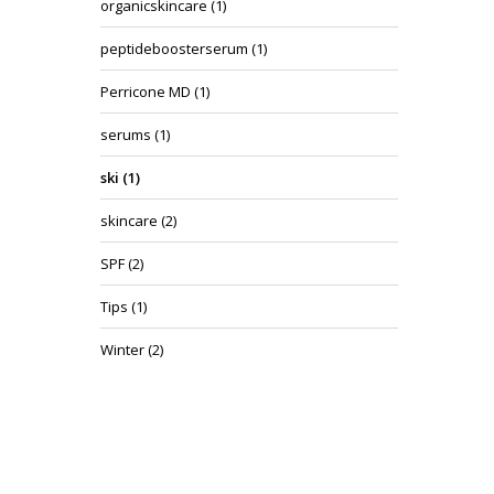
organicskincare
(1)
peptideboosterserum
(1)
Perricone MD
(1)
serums
(1)
ski
(1)
skincare
(2)
SPF
(2)
Tips
(1)
Winter
(2)