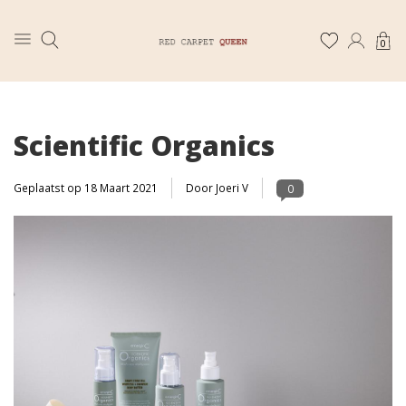
0
Scientific Organics
Geplaatst op
18 Maart 2021
Door Joeri V
0