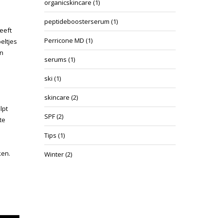
organicskincare
(1)
peptideboosterserum
(1)
eeft
Perricone MD
(1)
eltjes
en
serums
(1)
ski
(1)
skincare
(2)
lpt
SPF
(2)
te
Tips
(1)
ken.
Winter
(2)