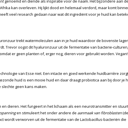
ant
genoemd en diende als inspiratie voor de naam. Het bijzondere aan d
n Afrika kan overleven. Hij lijkt dood en helemaal verdord, maar komt binne
 heeft veel research gedaan naar wat dit ingrediënt voor je huid kan bete
luronzuur trekt watermoleculen aan in je huid waardoor de bovenste lage
. Trevor oogst dit hyaluronzuur uit de fermentatie van bacterie-culturen,
 omdat er geen planten of, erger nog, dieren voor gebruikt worden. Vegan!
echnologie van Esse niet. Een intacte en goed werkende huidbarrière zorg
ezonde huid is een mooie huid en daar draagt probiotica aan bij door je h
e slechte geen kans maken.
en dieren. Het fungeert in het lichaam als een neurotransmitter en stuur
rspanning
en stimuleert het onder andere de
aanmaak van fibroblasten
(d
act wordt verworven uit de fermentatie van de Lactobacillus-bacteriën die