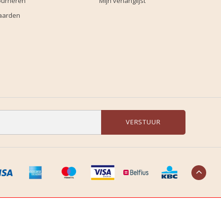
ourneren
Mijn verlanglijst
aarden
VERSTUUR