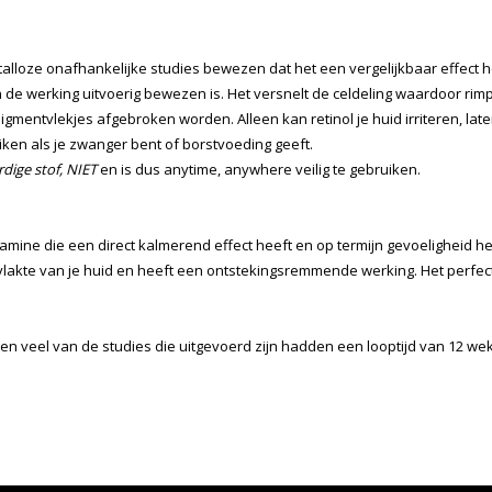
talloze onafhankelijke studies bewezen dat het een vergelijkbaar effect h
an de werking uitvoerig bewezen is. Het versnelt de celdeling waardoor rimp
igmentvlekjes afgebroken worden. Alleen kan retinol je huid irriteren, lat
uiken als je zwanger bent of borstvoeding geeft.
dige stof, NIET
en is dus anytime, anywhere veilig te gebruiken.
mine die een direct kalmerend effect heeft en op termijn gevoeligheid he
lakte van je huid en heeft een ontstekingsremmende werking. Het perfec
 en veel van de studies die uitgevoerd zijn hadden een looptijd van 12 we