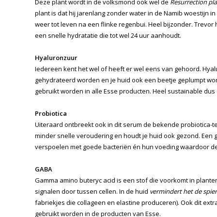
Deze plant wordt in de volksmond ook wel de
Resurrection pl
plant is dat hij jarenlang zonder water in de Namib woestijn i
weer tot leven na een flinke regenbui. Heel bijzonder. Trevor
een snelle hydratatie die tot wel 24 uur aanhoudt.
Hyaluronzuur
Iedereen kent het wel of heeft er wel eens van gehoord. Hya
gehydrateerd worden en je huid ook een beetje geplumpt wordt
gebruikt worden in alle Esse producten. Heel sustainable dus
Probiotica
Uiteraard ontbreekt ook in dit serum de bekende probiotica-t
minder snelle veroudering en houdt je huid ook gezond. Een g
verspoelen met goede bacteriën én hun voeding waardoor d
GABA
Gamma amino buteryc acid is een stof die voorkomt in planten 
signalen door tussen cellen. In de huid
vermindert het de spie
fabriekjes die collageen en elastine produceren). Ook dit extr
gebruikt worden in de producten van Esse.