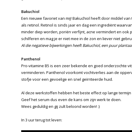
Bakuchiol
Een nieuwe favoriet van mij! Bakuchiol heeft door middel van 
als retinol. Retinol is sinds jaar en dag een ingrediënt waarv
minder diep worden, poriën verfijnt, acne vermindert en ook p
schilferen en mag je er niet mee in de zon en liever niet gebr
Al die negatieve bijwerkingen heeft Bakuchiol, een puur plantaar
Panthenol
Pro-vitamine B5 is een zeer bekende en goed onderzochte vita
verminderen. Panthenol voorkomt vochtverlies aan de opperv
stofje voor een gevoelige en snel geïrriteerde huid.
Al deze werkstoffen hebben het beste effect op lange termijn
Geef het serum dus even de kans om zijn werk te doen.
Wees geduldig en gij zult beloond worden! :)
In 3 uur terug tot leven: