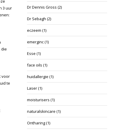
eze
Dr Dennis Gross
(2)
n 3 uur
kenen:
Dr Sebagh
(2)
eczeem
(1)
emerginc
(1)
n
 die
Esse
(1)
face oils
(1)
t voor
huidallergie
(1)
uid te
Laser
(1)
moisturisers
(1)
t
naturalskincare
(1)
e
Ontharing
(1)