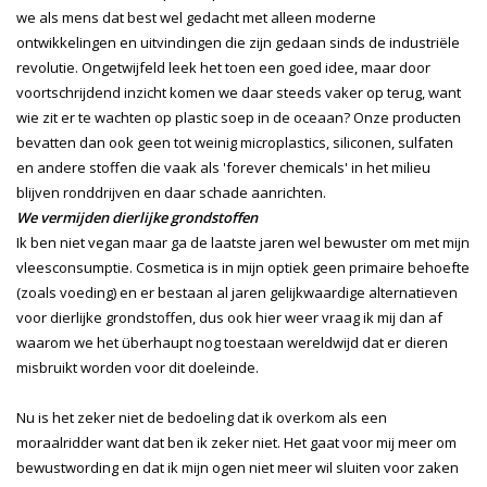
we als mens dat best wel gedacht met alleen moderne
ontwikkelingen en uitvindingen die zijn gedaan sinds de industriële
revolutie. Ongetwijfeld leek het toen een goed idee, maar door
voortschrijdend inzicht komen we daar steeds vaker op terug, want
wie zit er te wachten op plastic soep in de oceaan? Onze producten
bevatten dan ook geen tot weinig microplastics, siliconen, sulfaten
en andere stoffen die vaak als 'forever chemicals' in het milieu
blijven ronddrijven en daar schade aanrichten.
We vermijden dierlijke grondstoffen
Ik ben niet vegan maar ga de laatste jaren wel bewuster om met mijn
vleesconsumptie. Cosmetica is in mijn optiek geen primaire behoefte
(zoals voeding) en er bestaan al jaren gelijkwaardige alternatieven
voor dierlijke grondstoffen, dus ook hier weer vraag ik mij dan af
waarom we het überhaupt nog toestaan wereldwijd dat er dieren
misbruikt worden voor dit doeleinde.
Nu is het zeker niet de bedoeling dat ik overkom als een
moraalridder want dat ben ik zeker niet. Het gaat voor mij meer om
bewustwording en dat ik mijn ogen niet meer wil sluiten voor zaken