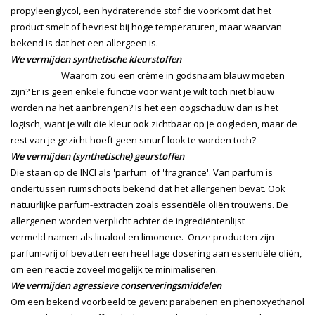
propyleenglycol, een hydraterende stof die voorkomt dat het
product smelt of bevriest bij hoge temperaturen, maar waarvan
bekend is dat het een allergeen is.
We vermijden synthetische kleurstoffen
Waarom zou een crème in godsnaam blauw moeten
zijn? Er is geen enkele functie voor want je wilt toch niet blauw
worden na het aanbrengen? Is het een oogschaduw dan is het
logisch, want je wilt die kleur ook zichtbaar op je oogleden, maar de
rest van je gezicht hoeft geen smurf-look te worden toch?
We vermijden (synthetische) geurstoffen
Die staan op de INCI als 'parfum' of 'fragrance'. Van parfum is
ondertussen ruimschoots bekend dat het allergenen bevat. Ook
natuurlijke parfum-extracten zoals essentiële oliën trouwens. De
allergenen worden verplicht achter de ingrediëntenlijst
vermeld namen als linalool en limonene. Onze producten zijn
parfum-vrij of bevatten een heel lage dosering aan essentiële oliën,
om een reactie zoveel mogelijk te minimaliseren.
We vermijden agressieve conserveringsmiddelen
Om een bekend voorbeeld te geven: parabenen en phenoxyethanol