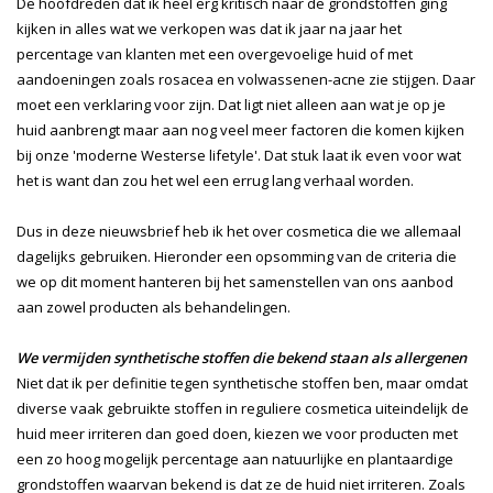
De hoofdreden dat ik heel erg kritisch naar de grondstoffen ging
kijken in alles wat we verkopen was dat ik jaar na jaar het
percentage van klanten met een overgevoelige huid of met
aandoeningen zoals rosacea en volwassenen-acne zie stijgen. Daar
moet een verklaring voor zijn. Dat ligt niet alleen aan wat je op je
huid aanbrengt maar aan nog veel meer factoren die komen kijken
bij onze 'moderne Westerse lifetyle'. Dat stuk laat ik even voor wat
het is want dan zou het wel een errug lang verhaal worden.
Dus in deze nieuwsbrief heb ik het over cosmetica die we allemaal
dagelijks gebruiken. Hieronder een opsomming van de criteria die
we op dit moment hanteren bij het samenstellen van ons aanbod
aan zowel producten als behandelingen.
We vermijden synthetische stoffen die bekend staan als allergenen
Niet dat ik per definitie tegen synthetische stoffen ben, maar omdat
diverse vaak gebruikte stoffen in reguliere cosmetica uiteindelijk de
huid meer irriteren dan goed doen, kiezen we voor producten met
een zo hoog mogelijk percentage aan natuurlijke en plantaardige
grondstoffen waarvan bekend is dat ze de huid niet irriteren. Zoals