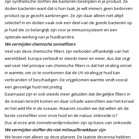
zijn synthetische stoffen die bacteriën bestrijden in je product. Ze
doden bacteriën want dat is hun taak. Je wilt immers geen bedorven
product op je gezicht aanbrengen. Ze zijn daar alleen niet altijd
selectief in en doden vaak ook een deel van de goede bacteriën op
je huid die zo belangrijk zijn voor je immuunsysteem en een
optimale werking van je huidbarrière.
We vermijden chemische zonnefilters
Veel van deze chemische filters zijn verboden afhankelijk van het
werelddeel. Europa verbiedt er steeds meer en meer, dus dat zegt
wel veel. Het principe van chemische filters is dat het straling omzet
in warmte, om zo te voorkomen dat de UV-straling je huid kan
verbranden of beschadigen. De vrijgekomen warmte vindt vooral
een gevoelige huid niet prettig.
Daarnaast zijn er ook steeds meer geluiden dat dergelijke filters in
de oceaan terecht komen en daar schade aanrichten aan het koraal
en het wild life in de oceaan. Waarom zouden we dat willen als de
beste zonnefilter voor onze huid en de natuur zinkoxide is?
Dus al onze anti-zonnebrandproducten zijn op basis van zinkoxide.
We vermijden stoffen die niet milieuafbreekbaar zijn
We leven niet alleen op deze planeet. De laatste decennia hebben