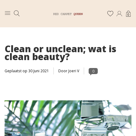
0
Clean or unclean; wat is
clean beauty?
Geplaatst op
30 Juni 2021
Door Joeri V
0