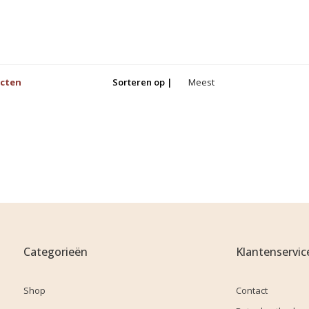
ucten
Sorteren op |
Meest
bekeken
Categorieën
Klantenservic
Shop
Contact