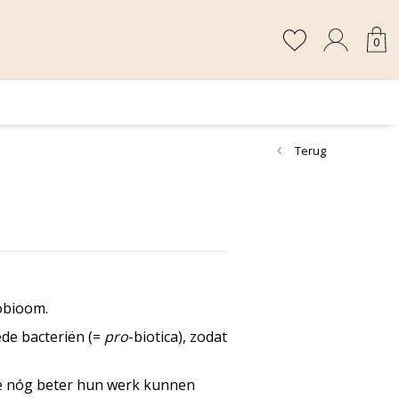
0
Terug
robioom.
ede bacteriën (=
pro
-biotica), zodat
 die nóg beter hun werk kunnen