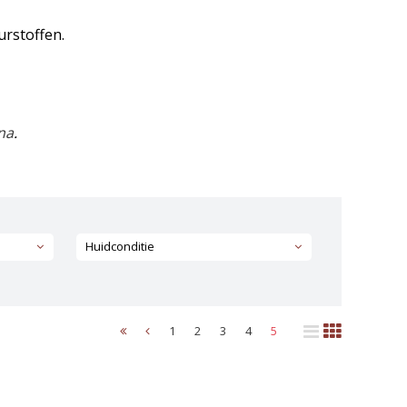
urstoffen.
na
.
Huidconditie
1
2
3
4
5