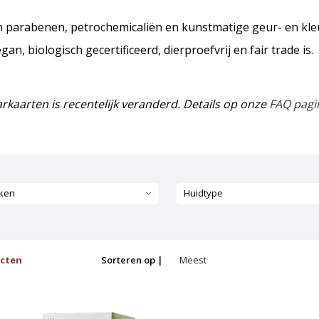
an parabenen, petrochemicaliën en kunstmatige geur- en kle
an, biologisch gecertificeerd, dierproefvrij en fair trade is.
rkaarten is recentelijk veranderd. Details op onze
FAQ pagi
ken
Huidtype
ucten
Sorteren op |
Meest
bekeken