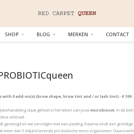
SHOP
BLOG
MERKEN
CONTACT
 PROBIOTICqueen
s
with 0 add-on(s) (brow shape, brow tint and / or lash tint) - € 109
ybehandeling staat geheel in het teken van jouw
microbioom
. In de be
otica centraal.
dt gereinigd en we vervolgen met een peeling. Daarna vindt een grondige d
t meer dan 5 miljard levende pro biotische micro-organismen. Daaroverh