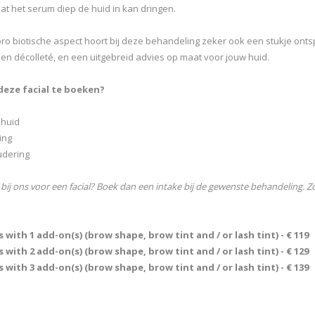
at het serum diep de huid in kan dringen.
pro biotische aspect hoort bij deze behandeling zeker ook een stukje ont
 en décolleté, en een uitgebreid advies op maat voor jouw huid.
eze facial te boeken?
 huid
ing
udering
 bij ons voor een facial? Boek dan een intake bij de gewenste behandeling. 
 with 1 add-on(s) (brow shape, brow tint and / or lash tint) - € 119
 with 2 add-on(s) (brow shape, brow tint and / or lash tint) - € 129
 with 3 add-on(s) (brow shape, brow tint and / or lash tint) - € 139