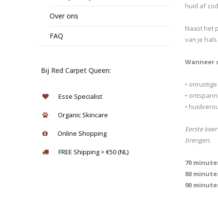
huid af zod
Over ons
Naast het 
FAQ
van je hals
Wanneer d
Bij Red Carpet Queen:
• onrustige
• ontspann
Esse Specialist
• huidvero
Organic Skincare
Eerste keer
Online Shopping
brengen.
FREE Shipping > €50 (NL)
70 minutes
80 minutes
90 minutes